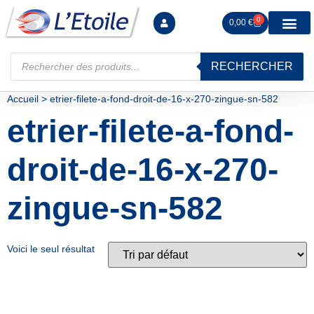
0
0,00
€
RECHERCHER
Manutention levag
Signalisation sécur
Arrimage R
Tiges filetées Ecrous et F
Tendeurs Chapes Pitons
Serrage Calage
Manoeuvres arrêts d’ax
Accueil
>
etrier-filete-a-fond-droit-de-16-x-270-zingue-sn-582
etrier-filete-a-fond-
droit-de-16-x-270-
zingue-sn-582
Voici le seul résultat