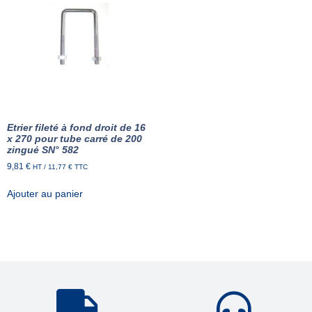
Etrier fileté à fond droit de 16
x 270 pour tube carré de 200
zingué SN° 582
9,81
€
HT /
11,77
€
TTC
Ajouter au panier