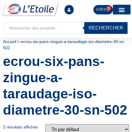
0
0,00
€
RECHERCHER
Manutention levag
Signalisation sécur
Arrimage R
Tiges filetées Ecrous et F
Tendeurs Chapes Pitons
Serrage Calage
Manoeuvres arrêts d’ax
Accueil
>
ecrou-six-pans-zingue-a-taraudage-iso-diametre-30-sn-
502
ecrou-six-pans-
zingue-a-
taraudage-iso-
diametre-30-sn-502
2 résultats affichés