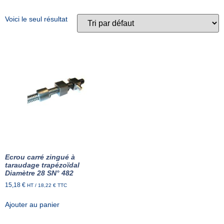
Voici le seul résultat
Ecrou carré zingué à
taraudage trapézoïdal
Diamètre 28 SN° 482
15,18
€
HT /
18,22
€
TTC
Ajouter au panier