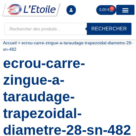
0
0,00
€
RECHERCHER
Manutention levag
Signalisation sécur
Arrimage R
Tiges filetées Ecrous et F
Tendeurs Chapes Pitons
Serrage Calage
Manoeuvres arrêts d’ax
Accueil
>
ecrou-carre-zingue-a-taraudage-trapezoidal-diametre-28-
sn-482
ecrou-carre-
zingue-a-
taraudage-
trapezoidal-
diametre-28-sn-482