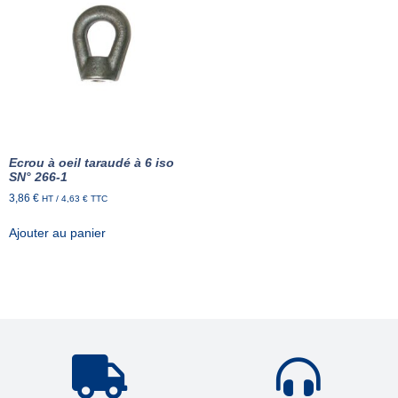
Ecrou à oeil taraudé à 6 iso
SN° 266-1
3,86
€
HT /
4,63
€
TTC
Ajouter au panier