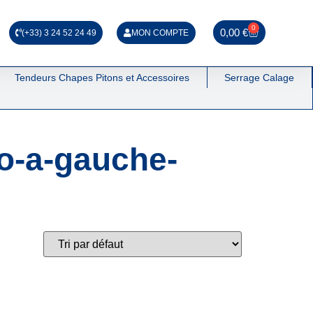
0
0,00
€
(+33) 3 24 52 24 49
MON COMPTE
Tendeurs Chapes Pitons et Accessoires
Serrage Calage
o-a-gauche-