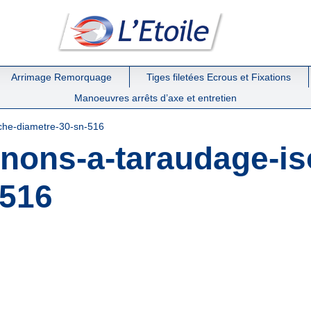
Arrimage Remorquage
Tiges filetées Ecrous et Fixations
Manoeuvres arrêts d’axe et entretien
che-diametre-30-sn-516
enons-a-taraudage-is
-516