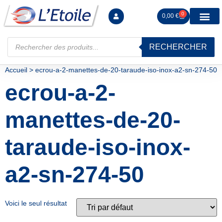
0
0,00
€
RECHERCHER
Manutention levag
Signalisation sécur
Arrimage R
Tiges filetées Ecrous et F
Tendeurs Chapes Pitons
Serrage Calage
Manoeuvres arrêts d’ax
Accueil
>
ecrou-a-2-manettes-de-20-taraude-iso-inox-a2-sn-274-50
ecrou-a-2-
manettes-de-20-
taraude-iso-inox-
a2-sn-274-50
Voici le seul résultat