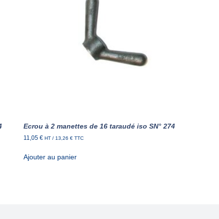
4
Ecrou à 2 manettes de 16 taraudé iso SN° 274
11,05
€
HT /
13,26
€
TTC
Ajouter au panier