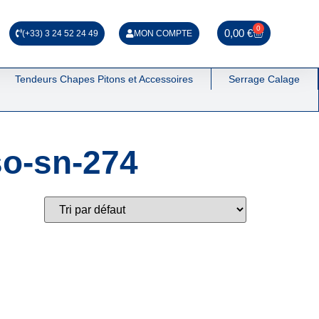
0
0,00
€
(+33) 3 24 52 24 49
MON COMPTE
Tendeurs Chapes Pitons et Accessoires
Serrage Calage
so-sn-274