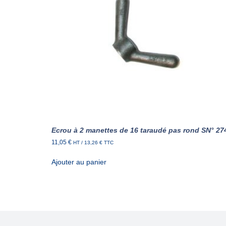
Ecrou à 2 manettes de 16 taraudé pas rond SN° 27
11,05
€
HT /
13,26
€
TTC
Ajouter au panier