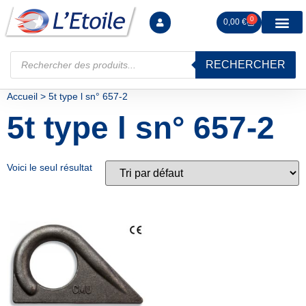
0
0,00
€
RECHERCHER
Manutention levag
Signalisation sécur
Arrimage R
Tiges filetées Ecrous et F
Tendeurs Chapes Pitons
Serrage Calage
Manoeuvres arrêts d’ax
Accueil
>
5t type l sn° 657-2
5t type l sn° 657-2
Voici le seul résultat